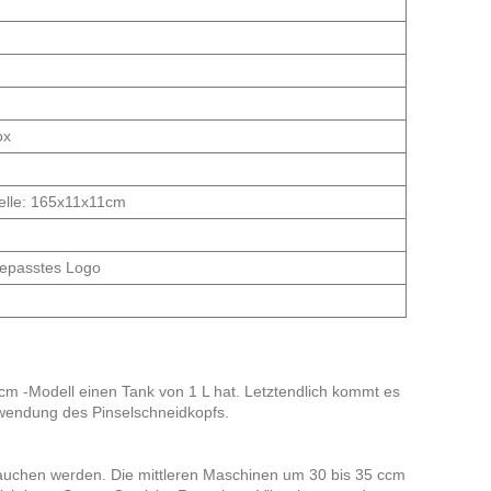
ox
lle: 165x11x11cm
epasstes Logo
ccm -Modell einen Tank von 1 L hat. Letztendlich kommt es
rwendung des Pinselschneidkopfs.
brauchen werden. Die mittleren Maschinen um 30 bis 35 ccm