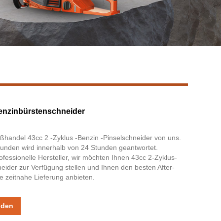
Live
enzinbürstenschneider
handel 43cc 2 -Zyklus -Benzin -Pinselschneider von uns.
unden wird innerhalb von 24 Stunden geantwortet.
fessionelle Hersteller, wir möchten Ihnen 43cc 2-Zyklus-
eider zur Verfügung stellen und Ihnen den besten After-
e zeitnahe Lieferung anbieten.
nden