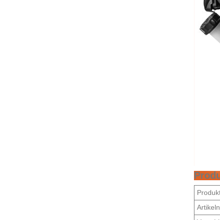
Produ
Produk
Artike