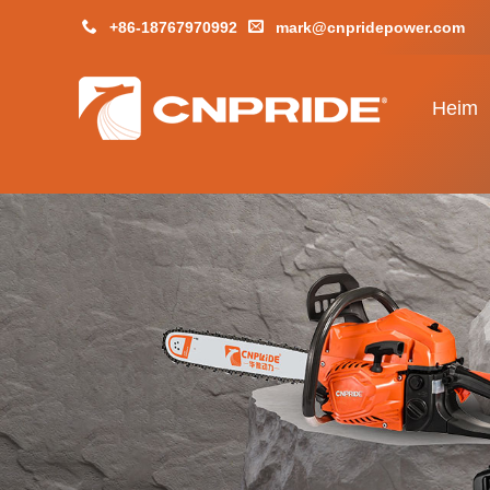
+86-18767970992
mark@cnpridepower.com
Heim