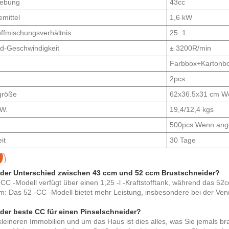
iebung
43cc
mittel
1,6 kW
offmischungsverhältnis
25: 1
d-Geschwindigkeit
± 3200R/min
Farbbox+Kartonb
2pcs
größe
62x36.5x31 cm We
W.
19,4/12,4 kgs
500pcs Wenn ang
it
30 Tage
 der Unterschied zwischen 43 ccm und 52 ccm Brustschneider?
CC -Modell verfügt über einen 1,25 -l -Kraftstofftank, während das 52
m: Das 52 -CC -Modell bietet mehr Leistung, insbesondere bei der Ve
 der beste CC für einen Pinselschneider?
kleineren Immobilien und um das Haus ist dies alles, was Sie jemals 