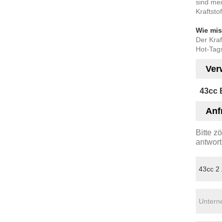
sind mei
Kraftsto
Wie mis
Der Kraf
Hot-Tag
Ver
43cc 
Anf
Bitte z
antwort