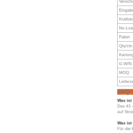
Versch
Eingabe
Kraftst
No-Loa
Paket
Qty/ctn
Karton
G.W/N.
MOQ
Lieferze
FAQ
Was ist
Das 43 -
auf Stro
Was ist
Für die 