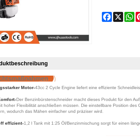
Facebook
X
Wh
duktbeschreibung
ichtsmaßnahmen
gsstarker Motor-
43cc 2 Cycle Engine liefert eine effiziente Schneidlei
omfort-
Der Benzinbürstenschneider macht dieses Produkt für den Auß
t hoher Flexibilität anschließen müssen. Die einstellbare Position des 
rn, wodurch das Mähen einfacher und präziser wird.
ff effizient-
1,2 l Tank mit 1:25 Öl/Benzinmischung sorgt für einen läng