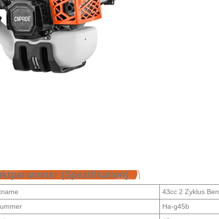
ktparameter (Spezifikation)
tname
43cc 2 Zyklus Ben
lnummer
Ha-g45b