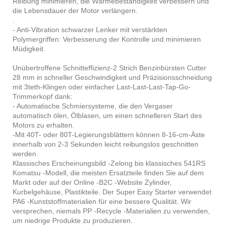
Reibung minimieren, die Wärmebeständigkeit verbessern und
die Lebensdauer der Motor verlängern.
.
- Anti-Vibration schwarzer Lenker mit verstärkten
Polymergriffen: Verbesserung der Kontrolle und minimieren
Müdigkeit.
Unübertroffene Schnitteffizienz-2 Strich Benzinbürsten Cutter
28 mm in schneller Geschwindigkeit und Präzisionsschneidung
mit 3teth-Klingen oder einfacher Last-Last-Last-Tap-Go-
Trimmerkopf dank:
- Automatische Schmiersysteme, die den Vergaser
automatisch ölen, Ölblasen, um einen schnelleren Start des
Motors zu erhalten.
-Mit 40T- oder 80T-Legierungsblättern können 8-16-cm-Äste
innerhalb von 2-3 Sekunden leicht reibungslos geschnitten
werden.
Klassisches Erscheinungsbild -Zelong bis klassisches 541RS
Komatsu -Modell, die meisten Ersatzteile finden Sie auf dem
Markt oder auf der Online -B2C -Website Zylinder,
Kurbelgehäuse, Plastikteile. Der Super Easy Starter verwendet
PA6 -Kunststoffmaterialien für eine bessere Qualität. Wir
versprechen, niemals PP -Recycle -Materialien zu verwenden,
um niedrige Produkte zu produzieren.