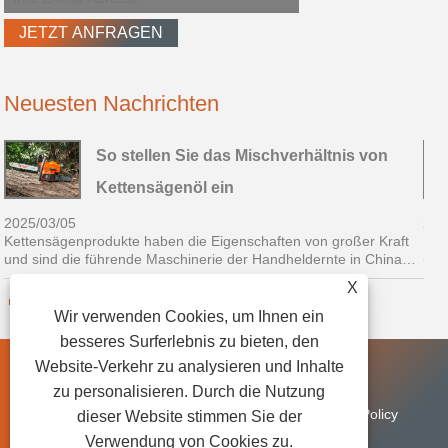
Neuesten Nachrichten
So stellen Sie das Mischverhältnis von
Kettensägenöl ein
2025/03/05
202
Kettensägenprodukte haben die Eigenschaften von großer Kraft
Ket
und sind die führende Maschinerie der Handheldernte in China
und
geworden.
gew
X
Wir verwenden Cookies, um Ihnen ein
besseres Surferlebnis zu bieten, den
Website-Verkehr zu analysieren und Inhalte
zu personalisieren. Durch die Nutzung
Verknüpfungen
Sitemap
RSS
XML
Privacy Policy
dieser Website stimmen Sie der
Verwendung von Cookies zu.