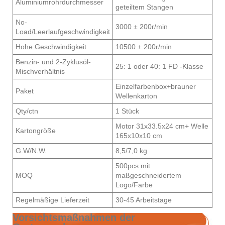
Aluminiumrohrdurchmesser
geteiltem Stangen
No-
3000 ± 200r/min
Load/Leerlaufgeschwindigkeit
Hohe Geschwindigkeit
10500 ± 200r/min
Benzin- und 2-Zyklusöl-
25: 1 oder 40: 1 FD -Klasse
Mischverhältnis
Einzelfarbenbox+brauner
Paket
Wellenkarton
Qty/ctn
1 Stück
Motor 31x33.5x24 cm+ Welle
Kartongröße
165x10x10 cm
G.W/N.W.
8,5/7,0 kg
500pcs mit
MOQ
maßgeschneidertem
Logo/Farbe
Regelmäßige Lieferzeit
30-45 Arbeitstage
Vorsichtsmaßnahmen der