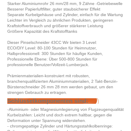
Starker Aluminiumrohr 26 mm/28 mm, 9 Zähne -Getriebewelle
Besserer Papierluftfilter, guter staubsicherer Effekt
Separate Kurbelgehäuse und Zylinder, einfach für die Wartung
Leichter im Vergleich zu ähnlichen Produkten, geringeren
Kraftstoffverbrauch und größerer stärkerer Leistung
Größere Kapazität des Kraftstofftanks
Dieser Pinselschneider 43CC Wir bieten 3 Level:
ECO/DIY Level: 80-100 Stunden für Heimnutzer,
Halbprofessionell: 300 Stunden für häufige Kunden,
Professionelle Ebene: Über 500-800 Stunden für
professionelle Benutzer/Vollzeit-Lumberjack.
Prämienmaterialien-konstruiert mit robusten,
branchenqualifizierten Aluminiummaterialien, 2 Takt-Benzin-
Bürstenschneider 26 mm 28 mm werden gebaut, um den
strengen Gebrauch zu ertragen.
Schlüsselkomponenten sind:
-Aluminium- oder Magnesiumlegierung von Flugzeugenqualität
Kurbelzahlen: Leicht und doch extrem haltbar, gegen die
Deformation unter Spannung widerstehen.
- chromgepattige Zylinder und Härtungsstahlkolbenringe: