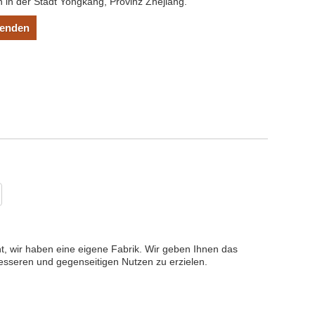
in der Stadt Yongkang, Provinz Zhejiang.
senden
nt, wir haben eine eigene Fabrik. Wir geben Ihnen das
besseren und gegenseitigen Nutzen zu erzielen.