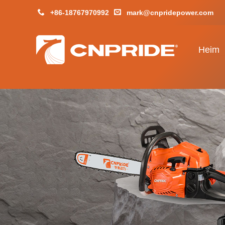
+86-18767970992
mark@cnpridepower.com
Heim