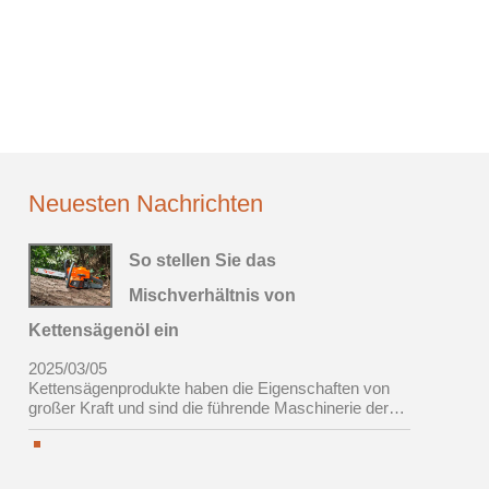
Neuesten Nachrichten
So stellen Sie das
Mischverhältnis von
Kettensägenöl ein
Kettensä
2025/03/05
2025/03/05
n
Kettensägenprodukte haben die Eigenschaften von
Kettensäge
r
großer Kraft und sind die führende Maschinerie der
großer Kra
Handheldernte in China geworden.
Handhelder