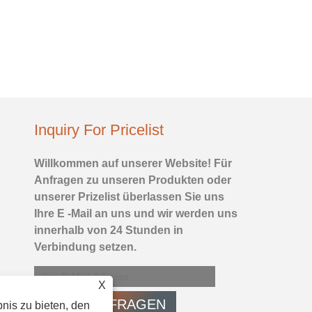
Inquiry For Pricelist
Willkommen auf unserer Website! Für
So stellen Sie das
Anfragen zu unseren Produkten oder
Mischverhältnis von
unserer Prizelist überlassen Sie uns
Kettensägenöl ein
Ihre E -Mail an uns und wir werden uns
innerhalb von 24 Stunden in
2025/03/05
Verbindung setzen.
Kettensägenprodukte haben die Eigenschaften vo
großer Kraft und sind die führende Maschinerie de
Handheldernte in China geworden.
X
nis zu bieten, den