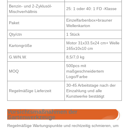
Benzin- und 2-Zyklusöl-
25: 1 oder 40: 1 FD -Klasse
Mischverhältnis
Einzelfarbenbox+brauner
Paket
Wellenkarton
Qty/ctn
1 Stück
Motor 31x33.5x24 cm+ Welle
Kartongröße
165x10x10 cm
G.W/N.W.
8,5/7,0 kg
500pcs mit
MOQ
maßgeschneidertem
Logo/Farbe
30-45 Arbeitstage nach der
Regelmäßige Lieferzeit
Einzahlung und alle
Kunstwerke bestätigt
Vorsichtsmaßnahmen der
Gartenwerkzeuge
Regelmäßige Wartungspunkte und rechtzeitig schmieren, um