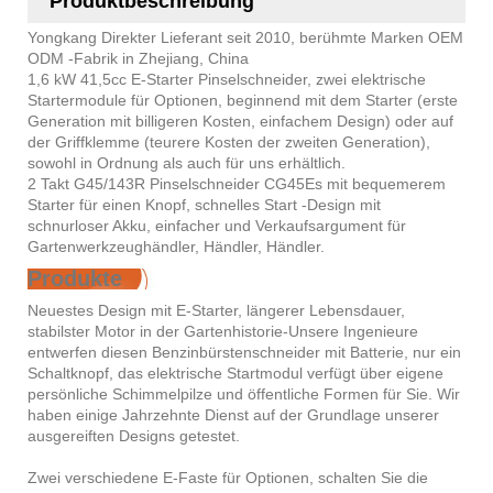
Produktbeschreibung
Yongkang Direkter Lieferant seit 2010, berühmte Marken OEM
ODM -Fabrik in Zhejiang, China
1,6 kW 41,5cc E-Starter Pinselschneider, zwei elektrische
Startermodule für Optionen, beginnend mit dem Starter (erste
Generation mit billigeren Kosten, einfachem Design) oder auf
der Griffklemme (teurere Kosten der zweiten Generation),
sowohl in Ordnung als auch für uns erhältlich.
2 Takt G45/143R Pinselschneider CG45Es mit bequemerem
Starter für einen Knopf, schnelles Start -Design mit
schnurloser Akku, einfacher und Verkaufsargument für
Gartenwerkzeughändler, Händler, Händler.
Produkte
Neuestes Design mit E-Starter, längerer Lebensdauer,
stabilster Motor in der Gartenhistorie-Unsere Ingenieure
entwerfen diesen Benzinbürstenschneider mit Batterie, nur ein
Schaltknopf, das elektrische Startmodul verfügt über eigene
persönliche Schimmelpilze und öffentliche Formen für Sie. Wir
haben einige Jahrzehnte Dienst auf der Grundlage unserer
ausgereiften Designs getestet.
Zwei verschiedene E-Faste für Optionen, schalten Sie die