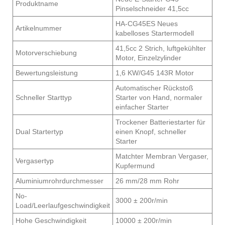
Produktname
Pinselschneider 41,5cc
HA-CG45ES Neues
Artikelnummer
kabelloses Startermodell
41,5cc 2 Strich, luftgekühlter
Motorverschiebung
Motor, Einzelzylinder
Bewertungsleistung
1,6 KW/G45 143R Motor
Automatischer Rückstoß
Schneller Starttyp
Starter von Hand, normaler
einfacher Starter
Trockener Batteriestarter für
Dual Startertyp
einen Knopf, schneller
Starter
Matchter Membran Vergaser,
Vergasertyp
Kupfermund
Aluminiumrohrdurchmesser
26 mm/28 mm Rohr
No-
3000 ± 200r/min
Load/Leerlaufgeschwindigkeit
Hohe Geschwindigkeit
10000 ± 200r/min