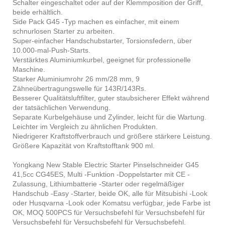
Schalter eingeschaltet oder auf der Klemmposition der Griff,
beide erhältlich.
Side Pack G45 -Typ machen es einfacher, mit einem
schnurlosen Starter zu arbeiten.
Super-einfacher Handschubstarter, Torsionsfedern, über
10.000-mal-Push-Starts.
Verstärktes Aluminiumkurbel, geeignet für professionelle
Maschine.
Starker Aluminiumrohr 26 mm/28 mm, 9
Zähneübertragungswelle für 143R/143Rs.
Besserer Qualitätsluftfilter, guter staubsicherer Effekt während
der tatsächlichen Verwendung.
Separate Kurbelgehäuse und Zylinder, leicht für die Wartung.
Leichter im Vergleich zu ähnlichen Produkten.
Niedrigerer Kraftstoffverbrauch und größere stärkere Leistung.
Größere Kapazität von Kraftstofftank 900 ml.
Yongkang New Stable Electric Starter Pinselschneider G45
41,5cc CG45ES, Multi -Funktion -Doppelstarter mit CE -
Zulassung, Lithiumbatterie -Starter oder regelmäßiger
Handschub -Easy -Starter, beide OK, alle für Mitsubishi -Look
oder Husqvarna -Look oder Komatsu verfügbar, jede Farbe ist
OK, MOQ 500PCS für Versuchsbefehl für Versuchsbefehl für
Versuchsbefehl für Versuchsbefehl für Versuchsbefehl.