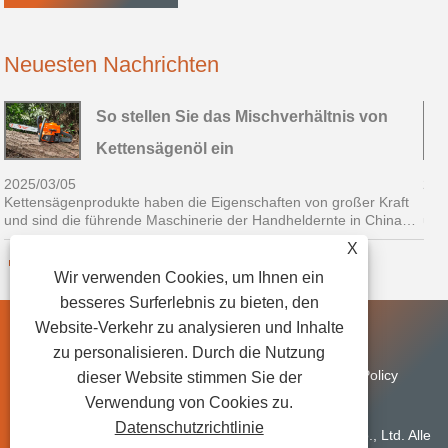
Neuesten Nachrichten
So stellen Sie das Mischverhältnis von
Kettensägenöl ein
2025/03/05
202
Kettensägenprodukte haben die Eigenschaften von großer Kraft
Ket
und sind die führende Maschinerie der Handheldernte in China
und
geworden.
gew
X
Wir verwenden Cookies, um Ihnen ein
besseres Surferlebnis zu bieten, den
Website-Verkehr zu analysieren und Inhalte
zu personalisieren. Durch die Nutzung
Verknüpfungen
Sitemap
RSS
XML
Privacy Policy
dieser Website stimmen Sie der
Verwendung von Cookies zu.
Datenschutzrichtlinie
Copyright © 2025 Zhejiang Huaao Power Machinery Co., Ltd. Alle